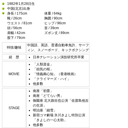
1982年1月28日生
中国(北京)出身
身長 / 175cm
体重 / 64kg
靴 / 26cm
胸囲 / 90cm
ウエスト / 81cm
ヒップ / 96cm
頭 / 56cm
首 / 39cm
肩幅 / 42cm
ズボン丈 / 89cm
股下 / 79cm
中国語、英語、普通自動車免許、サーフ
特技/趣味
ィン、スノーボード、キックボクシング
経 歴
日本ナレーション演技研究所卒業
「人類資金」
「凶気の桜」
MOVIE
「情義兩心知」（香港映画）
「クライマーズ・ハイ」
他多数
南座「初蕾」
南座「どてらい男」
御園座 北大路欣也公演「佐渡島他吉
の生涯」
STAGE
明治座「細雪」
新宿コマ劇場 氷川きよし特別公演
「きよしの一心太助」
他多数