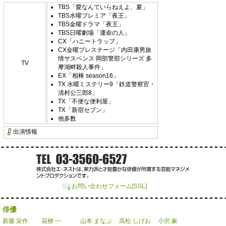
TBS「愛なんていらねえよ、夏」
TBS水曜プレミア「夜王」
TBS金曜ドラマ「夜王」
TBS日曜劇場「運命の人」
CX「ハニートラップ」
CX金曜プレステージ「内田康男旅
情サスペンス 岡部警部シリーズ 多
TV
摩湖畔殺人事件」
EX「相棒 season16」
TX 水曜ミステリー9「鉄道警察官・
清村公三郎8」
TX「不便な便利屋」
TX「新宿セブン」
他多数
出演情報
お問い合わせフォーム[SSL]
俳優
新藤 栄作
花柳 一
山本 まなぶ
高松 しげお
小沢 象