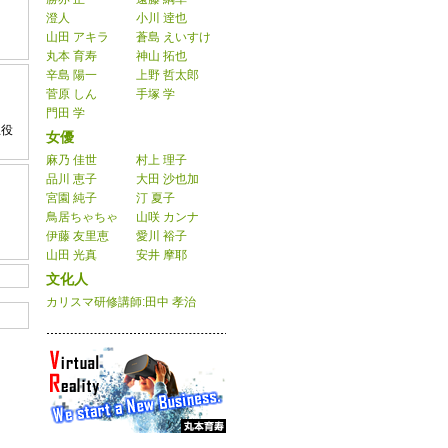
澄人
小川 逹也
山田 アキラ
蒼島 えいすけ
丸本 育寿
神山 拓也
辛島 陽一
上野 哲太郎
菅原 しん
手塚 学
門田 学
主役
女優
麻乃 佳世
村上 理子
品川 恵子
大田 沙也加
宮園 純子
汀 夏子
鳥居ちゃちゃ
山咲 カンナ
伊藤 友里恵
愛川 裕子
山田 光真
安井 摩耶
文化人
カリスマ研修講師:田中 孝治