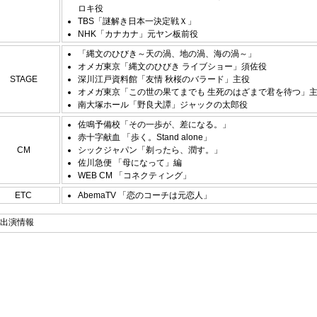
ロキ役
TBS「謎解き日本一決定戦Ｘ」
NHK「カナカナ」元ヤン板前役
「縄文のひびき～天の渦、地の渦、海の渦～」
オメガ東京「縄文のひびき ライブショー」須佐役
STAGE
深川江戸資料館「友情 秋桜のバラード」主役
オメガ東京「この世の果てまでも 生死のはざまで君を待つ」
南大塚ホール「野良犬譚」ジャックの太郎役
佐鳴予備校「その一歩が、差になる。」
赤十字献血 「歩く。Stand alone」
CM
シックジャパン「剃ったら、潤す。」
佐川急便 「母になって」編
WEB CM 「コネクティング」
ETC
AbemaTV 「恋のコーチは元恋人」
出演情報