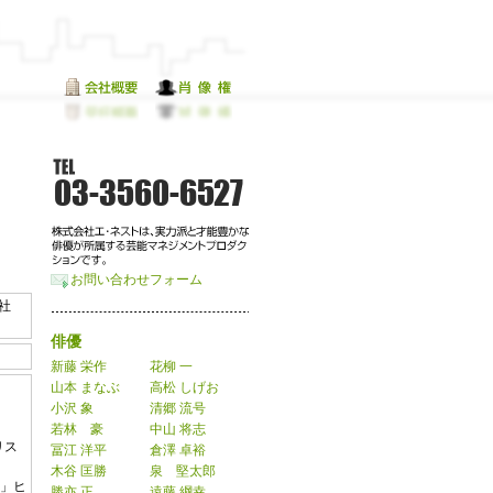
お問い合わせフォーム
社
俳優
新藤 栄作
花柳 一
山本 まなぶ
高松 しげお
小沢 象
清郷 流号
若林 豪
中山 将志
リス
冨江 洋平
倉澤 卓裕
木谷 匡勝
泉 堅太郎
ー」ヒ
勝亦 正
遠藤 綱幸