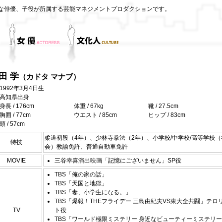
な俳優、子役が所属する芸能マネジメントプロダクションです。
田 学
（カドタ マナブ）
1992年3月4日生
高知県出身
身長 / 176cm
体重 / 67kg
靴 / 27.5cm
胸囲 / 77cm
ウエスト / 85cm
ヒップ / 83cm
頭 / 57cm
柔道初段（4年）、少林寺拳法（2年）、小学校/中学校/高等学校（
特技
会）教諭免許、普通自動車免許
MOVIE
三谷幸喜演出映画「記憶にございません」SP役
TBS「俺の家の話」
TBS「天国と地獄」
TBS「妻、小学生になる。」
TBS「爆報！THEフライデー 三島由紀夫VS東大全共闘」テロ
TV
ト役
TBS「ワールド極限ミステリー 身近なビューティーミステリ